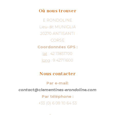
Où nous trouver
E RONDOLINE
Lieu-dit MUNIGLIA
20270 ANTISANTI
CORSE
Coordonnées GPS :
lat
: 42.13831700
long
: 9.42711600
Nous contacter
Par e-mail:
contact@clementines-erondoline.com
Par téléphone :
+33 (0) 6 09 10 64 53