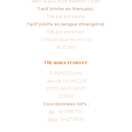
dans la plus pure tradition corse.
Tarif (visite en français)
:
10€ par personne.
Tarif (visite en langue étrangère)
:
15€ par personne.
Gratuit pour les moins
de 15 ans.
Où nous trouver
E RONDOLINE
Lieu-dit MUNIGLIA
20270 ANTISANTI
CORSE
Coordonnées GPS :
lat
: 42.13831700
long
: 9.42711600